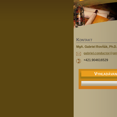
K
ONTAKT
MgA. Gabriel Rovňák, Ph.D.
gabriel.
conducto
r@gma
+421.904616529
V
YHĽADÁVAN