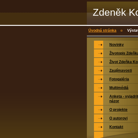
Zdeněk Ko
Úvodná stránka
Výsta
Novinky
Životopis Zdeňk
Život Zdeňka Ko
Zaujímavosti
Fotogaléria
Multimédiá
Anketa - vyjadri
názor
O projekte
O autorovi
Kontakt