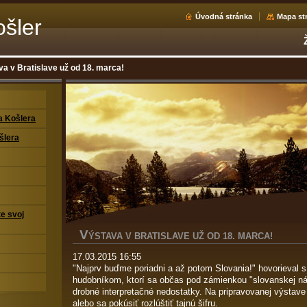
Úvodná stránka
Mapa st
šler
va v Bratislave už od 18. marca!
a Košlera
šlera
te svoj
V
ÝSTAVA V BRATISLAVE UŽ OD 18. MARCA!
17.03.2015 16:55
"Najprv buďme poriadni a až potom Slovania!" hovorieval 
hudobníkom, ktorí sa občas pod zámienkou "slovanskej nát
drobné interpretačné nedostatky. Na pripravovanej výstave 
alebo sa pokúsiť rozlúštiť tajnú šifru.