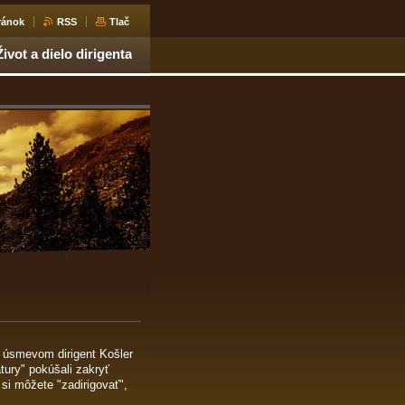
ránok
RSS
Tlač
Život a dielo dirigenta
s úsmevom dirigent Košler
ury" pokúšali zakryť
si môžete "zadirigovať",