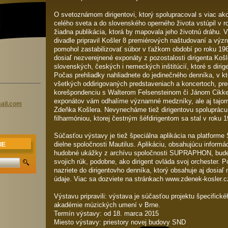
O svetoznámom dirigentovi, ktorý spolupracoval s viac ako
celého sveta a do slovenského operného života vstúpil v r
žiadna publikácia, ktorá by mapovala jeho životnú dráhu
divadle pripravil Košler 8 premiérových naštudovaní a 
pomohol zastabilizovať súbor v ťažkom období po roku 19
dosiaľ nezverejnené exponáty z pozostalosti dirigenta Košl
slovenských, českých i nemeckých inštitúcií, ktoré s dirig
Počas prehliadky nahliadnete do jedinečného denníka, v kt
všetkých oddirigovaných predstaveniach a koncertoch, pre
korešpondenciu s Walterom Felsensteinom či Jánom Cikk
exponátov vám odhalíme významné medzníky, ale aj tajoms
il.
com
Zdeňka Košlera. Nevynecháme tiež dirigentovu spoluprác
filharmóniou, ktorej čestným šéfdirigentom sa stal v roku 
Súčasťou výstavy je tiež špeciálna aplikácia na platform
dielne spoločnosti Mautilus. Aplikáciu, obsahujúcu informác
IE
hudobné ukážky z archívu spoločnosti SUPRAPHON, bude
svojich rúk, podobne, ako dirigent ovláda svoj orchester. 
nazriete do dirigentovho denníka, ktorý obsahuje aj dosiaľ 
údaje. Viac sa dozviete na stránkach www.zdenek-kosler.c
Výstavu pripravili: výstava je súčasťou projektu špecific
akadémie múzických umení v Brne.
Termín výstavy: od 18. marca 2015
Miesto výstavy: priestory novej budovy SND