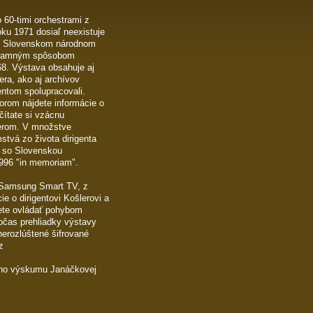
 60-timi orchestrami z
oku 1971 dosiaľ neexistuje
. V Slovenskom národnom
významným spôsobom
68. Výstava obsahuje aj
era, ako aj archívov
entom spolupracovali.
orom nájdete informácie o
čítate si vzácnu
erom. V množstve
tvá zo života dirigenta
u so Slovenskou
1996 "in memoriam".
e Samsung Smart TV, z
ie o dirigentovi Košlerovi a
te ovládať pohybom
Počas prehliadky výstavy
nerozlúštené šifrované
z
kého výskumu Janáčkovej