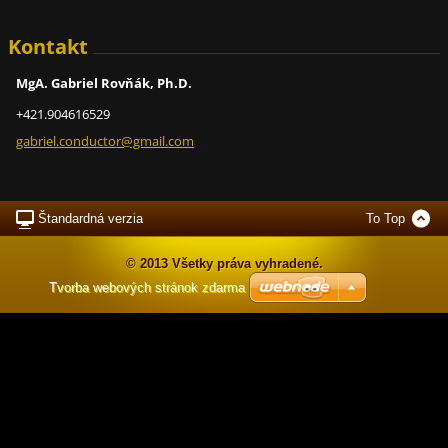
Kontakt
MgA. Gabriel Rovňák, Ph.D.
+421.904616529
gabriel.
conducto
r@gmail.
com
Štandardná verzia
To Top
© 2013 Všetky práva vyhradené.
Tvorba webových stránok zdarma