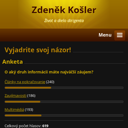
Zdeněk Košler
Život a dielo dirigenta
Menu
Vyjadrite svoj názor!
Anketa
O aký druh informácii máte najväčší záujem?
Články na pokračovanie
(240)
Zaujímavosti
(186)
Multimédiá
(193)
Celkový počet hlasov:
619