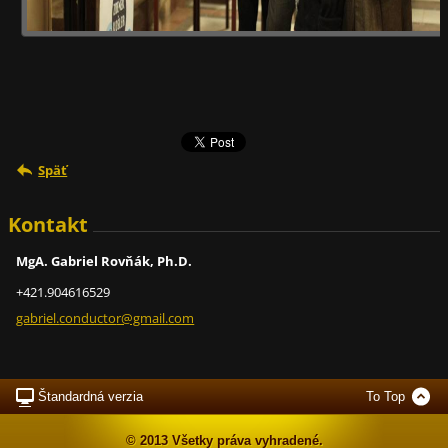
Späť
Kontakt
MgA. Gabriel Rovňák, Ph.D.
+421.904616529
gabriel.
conducto
r@gmail.
com
Štandardná verzia
To Top
© 2013 Všetky práva vyhradené.