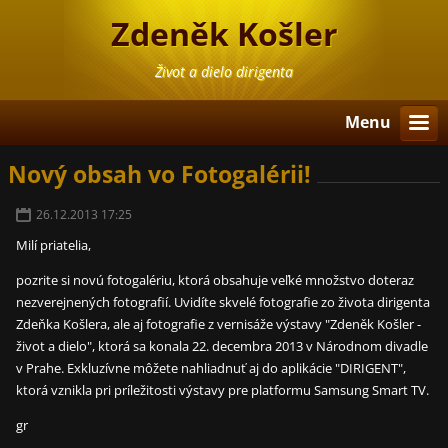
Zdeněk Košler
Život a dielo dirigenta
Menu
Nový obsah vo Fotogalérii!
26.12.2013 17:25
Milí priatelia,
pozrite si novú fotogalériu, ktorá obsahuje veľké množstvo doteraz
nezverejnených fotografií. Uvidíte skvelé fotografie zo života dirigenta
Zdeňka Košlera, ale aj fotografie z vernisáže výstavy "Zdeněk Košler -
život a dielo", ktorá sa konala 22. decembra 2013 v Národnom divadle
v Prahe. Exkluzívne môžete nahliadnuť aj do aplikácie "DIRIGENT",
ktorá vznikla pri príležitosti výstavy pre platformu Samsung Smart TV.
gr