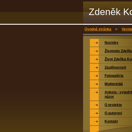
Zdeněk Ko
Úvodná stránka
Vernis
Novinky
Životopis Zdeňk
Život Zdeňka Ko
Zaujímavosti
Fotogaléria
Multimédiá
Anketa - vyjadri
názor
O projekte
O autorovi
Kontakt