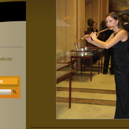
il.
com
IE