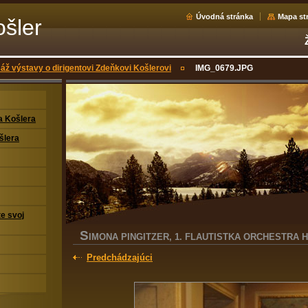
Úvodná stránka
Mapa st
šler
áž výstavy o dirigentovi Zdeňkovi Košlerovi
IMG_0679.JPG
a Košlera
šlera
te svoj
S
IMONA PINGITZER, 1. FLAUTISTKA ORCHESTRA H
Predchádzajúci